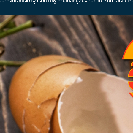
นมากจนไข่ที่เจียวฟู เรียก ไข่ฟู ถ้ามีเนื้อหมูสับผสมด้วย เรียก ไข่เจียวหม