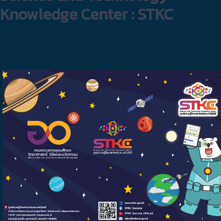
Knowledge Center : STKC