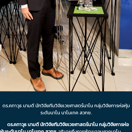
ดร.คทาวุธ นามดี นักวิจัยทีมวิจัยเวชศาสตร์นาโน กลุ่มวิจัยการห่อหุ้ม
ระดับนาโน นาโนเทค สวทช.
ดร
.
คทาวุธ​ นามดี นักวิจัยทีมวิจัยเวชศาสตร์นาโน กลุ่มวิจัยการห่อ
หุ้มระดับนาโน นาโนเทค สวทช
.
อธิบายถึงการพัฒนาอนุภาคนาโน