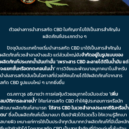
ตัวอย่างการนำสารสกัด CBD ในกัญชาไปใช้เป็นสารสำคัญใน
ผลิตภัณฑ์ประเภทต่าง ๆ
ปัจจุบันประเทศไทยเริ่มนำสารสกัด CBD มาใช้เป็นสารสำคัญใน
ผลิตภัณฑ์เวชสำอางบ้างแล้ว แต่ส่วนใหญ่ยัง
จำกัดอยู่ในรูปแบบของ
ผลิตภัณฑ์ประเภทน้ำมันเท่านั้น
‘
เพราะสาร
CBD
ละลายได้ดีในน้ำมัน แต่
จะแยกชั้นหรือตกตะกอนในน้ำ
’
การวิจัยและพัฒนาอนุภาคนาโนสำหรับ
นำส่งสารสกัดนับเป็นโอกาสที่ช่วยให้คนไทยได้ใช้ผลิตภัณฑ์จากสาร
สกัด CBD รูปแบบใหม่ ๆ มากยิ่งขึ้น
ดร.คทาวุธ อธิบายว่า การห่อหุ้มด้วยอนุภาคไขมันจะช่วย
‘
เพิ่ม
สมบัติการละลายน้ำ
’
ให้แก่สารสกัด CBD ทำให้ผู้ประกอบการหรือนัก
พัฒนาผลิตภัณฑ์สามารถ ‘
ใช้สาร
CBD
ในเวชสำอางประเภทซีรัมหรือน้ำ
ตบ
’
ซึ่งเป็นผลิตภัณฑ์เนื้อบางเบา ซึมเข้าผิวได้รวดเร็ว ให้ความรู้สึกเบา
สบายผิว เหมาะแก่การใช้เป็นประจำทุกวันมากกว่าผลิตภัณฑ์ที่มีเนื้อหนัก
ซึมเข้าผิวช้าได้ โดยสารสกัด CBD เป็นสารสำคัญที่มีจุดเด่นทั้งในด้าน