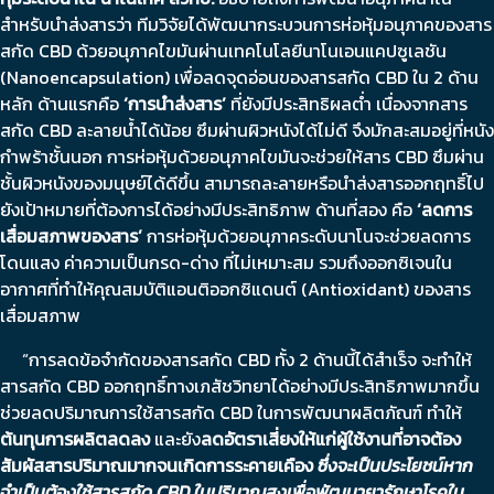
สำหรับนำส่งสารว่า ทีมวิจัยได้พัฒนากระบวนการห่อหุ้มอนุภาคของสาร
สกัด CBD ด้วยอนุภาคไขมันผ่านเทคโนโลยีนาโนเอนแคปซูเลชัน
(Nanoencapsulation) เพื่อลดจุดอ่อนของสารสกัด CBD ใน 2 ด้าน
หลัก ด้านแรกคือ
‘
การนำส่งสาร
’
ที่ยังมีประสิทธิผลต่ำ เนื่องจากสาร
สกัด CBD ละลายน้ำได้น้อย ซึมผ่านผิวหนังได้ไม่ดี จึงมักสะสมอยู่ที่หนัง
กำพร้าชั้นนอก การห่อหุ้มด้วยอนุภาคไขมันจะช่วยให้สาร CBD ซึมผ่าน
ชั้นผิวหนังของมนุษย์ได้ดีขึ้น สามารถละลายหรือนำส่งสารออกฤทธิ์ไป
ยังเป้าหมายที่ต้องการได้อย่างมีประสิทธิภาพ ด้านที่สอง คือ
‘
ลดการ
เสื่อมสภาพของสาร
’
การห่อหุ้มด้วยอนุภาคระดับนาโนจะช่วยลดการ
โดนแสง ค่าความเป็นกรด-ด่าง ที่ไม่เหมาะสม รวมถึงออกซิเจนใน
อากาศที่ทำให้คุณสมบัติแอนติออกซิแดนต์ (Antioxidant) ของสาร
เสื่อมสภาพ
“การลดข้อจำกัดของสารสกัด CBD ทั้ง 2 ด้านนี้ได้สำเร็จ จะทำให้
สารสกัด CBD ออกฤทธิ์ทางเภสัชวิทยาได้อย่างมีประสิทธิภาพมากขึ้น
ช่วยลดปริมาณการใช้สารสกัด CBD ในการพัฒนาผลิตภัณฑ์ ทำให้
ต้นทุนการผลิตลดลง
และยัง
ลดอัตราเสี่ยงให้แก่ผู้ใช้งานที่อาจต้อง
สัมผัสสารปริมาณมากจนเกิดการระคายเคือง
ซึ่งจะเป็นประโยชน์หาก
จำเป็นต้องใช้สารสกัด
CBD
ในปริมาณสูงเพื่อพัฒนายารักษาโรคใน