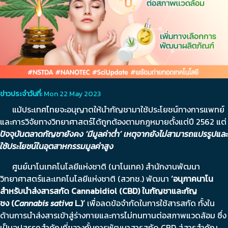
ข่าวประจำวันที่:
Mon 22 May 2023
แม้ประเทศไทยจะอนุญาตให้นำกัญชามาใช้ประโยชน์ทางการแพทย์
และการวิจัยทางวิทยาศาสตร์ได้ถูกต้องตามกฎหมายตั้งแต่ปี 2562 แต่
ปัจจุบันตลาดกัญชายังคง
‘
มีมูลค่าต่ำ
’
เหตุจากยังไม่สามารถแปรรูปและ
ใช้ประโยชน์ในอุตสาหกรรมมูลค่าสูง
ศูนย์นาโนเทคโนโลยีแห่งชาติ (นาโนเทค) สำนักงานพัฒนา
วิทยาศาสตร์และเทคโนโลยีแห่งชาติ (สวทช.) พัฒนา
‘
อนุภาคนาโน
สำหรับนำส่งสารสกัด
Cannabidiol (CBD)
ในกัญชาและกัญ
ชง
(
Cannabis sativa
L.)’
เพื่อลดข้อจำกัดในการใช้สารสกัด ทั้งใน
ด้านการนำส่งสารเข้าสู่ร่างกายและการไม่ทนทานต่อสภาพแวดล้อม ซึ่ง
เป็นอุปสรรคสำคัญที่ขวางกั้นการพัฒนาสารสกัด CBD สู่สารสำคัญ