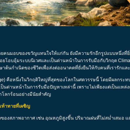
นมอบของขวัญแทนใจให้แก่กัน ยังมีความรักอีกรูปแบบหนึ่งที่ย
ี่คอยโอบอุ้มระบบนิเวศและเป็นด่านหน้าในการรับมือกับวิกฤต Clima
กษาต้นกำเนิดของชีวิตเพื่อส่งต่ออนาคตที่ยั่งยืนให้กับคนที่เรารักแล
 คือหนึ่งในวิกฤติใหญ่ที่สุดของโลกในศตวรรษนี้ โดยมีผลกระทบโ
อเป็นด่านหน้าในการรับมือปัญหาเหล่านี้ เพราะไม่เพียงแต่เป็นแหล
โลกร้อนอย่างมีนัยสำคัญ
้าทายที่เผชิญ
ของสภาพอากาศ เช่น อุณหภูมิสูงขึ้น ปริมาณฝนที่ไม่สม่ำเสมอ แล