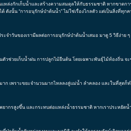
แหล่งกักเก็บน้ำและสร้างความสมดุลให้กับธรรมชาติ หากขาดการด
งนั้น “การอนุรักษ์ป่าต้นน้ำ” ไม่ใช่เรื่องไกลตัว แต่เป็นสิ่งที่ทุ
ระจำวันของเรามีผลต่อการอนุรักษ์ป่าต้นน้ำเสมอ มาดู 5 วิธีง่าย ๆ ที
ช่วยเก็บน้ำฝน การปลูกไม้ยืนต้น โดยเฉพาะพันธุ์ไม้ท้องถิ่น จะช่
ัญมาก เพราะขยะจำนวนมากไหลลงสู่แม่น้ำ ลำคลอง และในที่สุดก็
ยากรสูงขึ้น และกระทบต่อแหล่งน้ำธรรมชาติ หากเราประหยัดน้ำ 