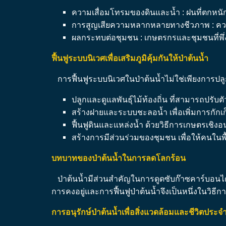
ความเสื่อมโทรมของดินและน้ำ : ฝนที่ตกหนั
การสูญเสียความหลากหลายทางชีวภาพ : ความเป
ผลกระทบต่อชุมชน : เกษตรกรและชุมชนที่พ
ฟื้นฟูระบบนิเวศเพื่อเสริมภูมิคุ้มกันให้ป่าต้นน้ำ
การฟื้นฟูระบบนิเวศในป่าต้นน้ำไม่ใช่เพียงการปลูกต
ปลูกและดูแลพันธุ์ไม้ท้องถิ่น ที่สามารถปรับ
สร้างฝายและระบบชะลอน้ำ เพื่อเพิ่มการกักเ
ฟื้นฟูดินและแหล่งน้ำ ด้วยวิธีการเกษตรเชิงอน
สร้างการมีส่วนร่วมของชุมชน เพื่อให้คนในพื้นท
บทบาทของป่าต้นน้ำในการลดโลกร้อน
ป่าต้นน้ำมีส่วนสำคัญในการดูดซับก๊าซคาร์บอนได
การคงอยู่และการฟื้นฟูป่าต้นน้ำจึงเป็นหนึ่งในวิธี
การอนุรักษ์ป่าต้นน้ำเพื่อสิ่งแวดล้อมและชีวิตประจำวั