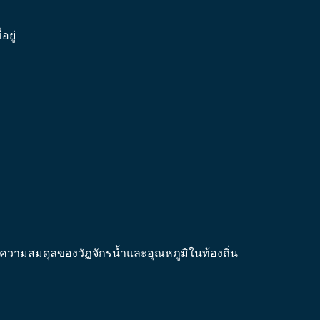
ยู่
าความสมดุลของวัฏจักรน้ำและอุณหภูมิในท้องถิ่น