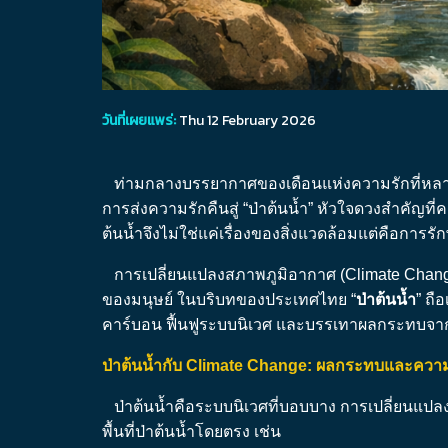
วันที่เผยแพร่:
Thu 12 February 2026
ท่ามกลางบรรยากาศของเดือนแห่งความรักที่หลายค
การส่งความรักคืนสู่ “ป่าต้นน้ำ” หัวใจดวงสำคัญท
ต้นน้ำจึงไม่ใช่แค่เรื่องของสิ่งแวดล้อมแต่คือการรั
การเปลี่ยนแปลงสภาพภูมิอากาศ (Climate Change)
ของมนุษย์ ในบริบทของประเทศไทย “
ป่าต้นน้ำ
” ถื
คาร์บอน ฟื้นฟูระบบนิเวศ และบรรเทาผลกระทบจาก
ป่าต้นน้ำกับ
Climate Change: ผลกระทบและความท
ป่าต้นน้ำคือระบบนิเวศที่บอบบาง การเปลี่ยนแปลง
พื้นที่ป่าต้นน้ำโดยตรง เช่น