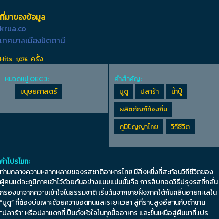
ที่มาของข้อมูล
krua.co
เทศบาลเมืองปัตตานี
Hits
ครั้ง
1,076
หมวดหมู่ OECD:
คำสำคัญ:
มนุษยศาสตร์
บูดู
ปลาร้า
น้ำปู๋
ผลิตภัณฑ์ท้องถิ่น
ภูมิปัญญาไทย
วิถีชีวิต
คำโปรโมท:
ท่ามกลางความหลากหลายของรสชาติอาหารไทย มีสิ่งหนึ่งที่สะท้อนวิถีชีวิตของ
ผู้คนแต่ละภูมิภาคเข้าไว้ด้วยกันอย่างแนบแน่นนั่นคือ การสืบทอดวิธีปรุงรสที่กลั่น
กรองมาจากความเข้าใจในธรรมชาติ เริ่มต้นจากชายฝั่งภาคใต้กับกลิ่นอายทะเลใน
“บูดู” ที่ต้องบ่มเพาะด้วยความอดทนและระยะเวลา สู่ที่ราบสูงอีสานกับตำนาน
“ปลาร้า” หรือปลาแดกที่เป็นดั่งหัวใจในทุกมื้ออาหาร และขึ้นเหนือสู่ผืนนาที่แปร