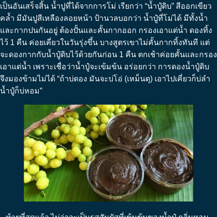
เป็นอันเสร็จสิ้น น้ำปูที่ได้จากการโม่ เรียกว่า “น้ำปู๋ดิบ” สีออกเขียว
คล้ำ มีมันปูสีเหลืองลอยหน้า ป้านวลบอกว่า น้ำปู๋ที่โม่ได้ มีทั้งน้ำ
และกากปนกันอยู่ ต้องปั้นและคั้นกากออก กรองเอาแต่น้ำ ดองทิ้ง
ไว้ 1 คืน ค่อยเคี่ยวในวันรุ่งขึ้น บางสูตรเขาไม่คั้นกากทิ้งทันที แต่
จะดองกากกับน้ำปู๋ดิบไว้ด้วยกันก่อน 1 คืน ตกเช้าค่อยคั้นและกรอง
เอาแต่น้ำ เพราะเชื่อว่าน้ำปู๋จะเข้มข้น อร่อยกว่า การดองน้ำปู๋ดิบ
จึงมองข้ามไม่ได้ “ถ้าบ่ดอง มันจะบ่โอ่ (เหม็นตุ) เอาไปเคี่ยวก็บ่ลำ
น้ำปู๋ก็บ่หอม”