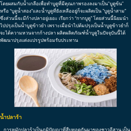
โดยผสมกับน้ำเกลือเพื่อทำบูดูที่มีคุณภาพรองลงมาเป็น"บูดูข้น"
หรือ “บูดูน้ำสอง”และน้ำบูดูที่ยังเหลืออยู่ก็จะผลิตเป็น ”บูดูน้ำสาม”
ซึ่งส่วนนี้จะมีก้างปลาอยู่เยอะ เรียกว่า “กากบูดู” โดยส่วนนี้นิยมนำ
ไปปรุงเป็นน้ำบูดูข้าวยำ เพราะเมื่อนำไปต้มปรุงเป็นน้ำบูดูข้าวยำก็
จะได้ความหวนจากก้างปลา ผลิตผลิตภัณฑ์น้ำบูดูในปัจจุบันนี้ได้
พัฒนาปรุงแต่งแปรรูปพร้อมรับประทาน
น้ำปลาร้า
การหมักปลาร้าเป็นภูมิปัญญาที่สืบทอดกันมาของชาวอีสาน เป็น