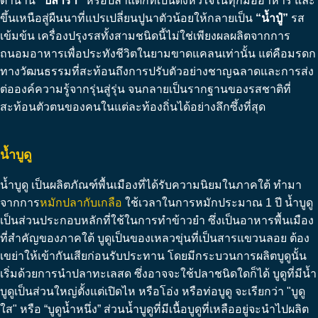
ตำนาน
“ปลาร้า”
หรือปลาแดกที่เป็นดั่งหัวใจในทุกมื้ออาหาร และ
ขึ้นเหนือสู่ผืนนาที่แปรเปลี่ยนปูนาตัวน้อยให้กลายเป็น
“น้ำปู๋”
รส
เข้มข้น เครื่องปรุงรสทั้งสามชนิดนี้ไม่ใช่เพียงผลผลิตจากการ
ถนอมอาหารเพื่อประทังชีวิตในยามขาดแคลนเท่านั้น แต่คือมรดก
ทางวัฒนธรรมที่สะท้อนถึงการปรับตัวอย่างชาญฉลาดและการส่ง
ต่อองค์ความรู้จากรุ่นสู่รุ่น จนกลายเป็นรากฐานของรสชาติที่
สะท้อนตัวตนของคนในแต่ละท้องถิ่นได้อย่างลึกซึ้งที่สุด
น้ำบูดู
น้ำบูดู เป็นผลิตภัณฑ์พื้นเมืองที่ได้รับความนิยมในภาคใต้ ทำมา
จากการ
หมักปลากับเกลือ
ใช้เวลาในการหมักประมาณ 1 ปี น้ำบูดู
เป็นส่วนประกอบหลักที่ใช้ในการทำข้าวยำ ซึ่งเป็นอาหารพื้นเมือง
ที่สำคัญของภาคใต้ บูดูเป็นของเหลวขุ่นที่เป็นสารแขวนลอย ต้อง
เขย่าให้เข้ากันเสียก่อนรับประทาน โดยมีกระบวนการผลิตบูดูนั้น
เริ่มด้วยการนำปลาทะเลสด ซึ่งอาจจะใช้ปลาชนิดใดก็ได้ บูดูที่มีน้ำ
บูดูเป็นส่วนใหญ่ตั้งแต่เปิดไห หรือโอ่ง หรือท่อบูดู จะเรียกว่า "บูดู
ใส" หรือ “บูดูน้ำหนึ่ง” ส่วนน้ำบูดูที่มีเนื้อบูดูที่เหลืออยู่จะนำไปผลิต