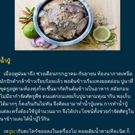
น้ำปู๋
เมื่อฤดูฝนมาถึง ช่วงเดือนกรกฎาคม-กันยายน ท้องนาภาคเหนือ
มักปักดำกล้าข้าวเรียบร้อยแล้ว พอต้นข้าวเริ่มแทงยอดอ่อน ปูนาที่
ขุดรูอยู่ตามท้องทุ่งก็จะขึ้นมากัดกินต้นข้าวเป็นอาหาร สมัยก่อน
ไม่มียากำจัดศัตรูพืช คนแต่ก่อนเลยเก็บปูนาตามทุ่งมากิน พอเก็บ
ได้มากๆ ก็คงกินกันไม่ทัน จึงคิดเอามาทำน้ำปู๋แทน การทำน้ำปู๋
แต่ละครั้งต้องใช้ปูจำนวนมาก จึงได้ประโยชน์ทั้งช่วยกำจัดศัตรูใน
นาข้าวและได้น้ำปู๋ไว้กิน
เท
ปูนา
กับตะไคร้ซอยลงในเครื่องโม่ คอยเติมน้ำตามทีละนิด ก็