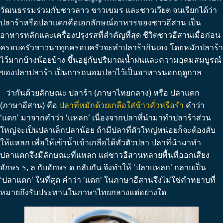
วัฒนธรรมร่วมกับชาวลาว ชาวเขมร และชาวเวียต จนเรียกได้ว่า
ปลาร้าหรือปลาแดกคือเอกลักษณ์อาหารของชาวอีสาน เป็น
อาหารหลักและเครื่องปรุงรสที่สำคัญที่สุด ชีวิตชาวอีสานเมื่อก่อน
ครอบครัวชาวนาทุกครอบครัวจะทำปลาร้ากินเอง โดยหมักปลาร้า
ไว้มากบ้างน้อยบ้าง ขึ้นอยู่กับปริมาณน้ำฝนและความอุดมสมบูรณ์
ของปลาปลาร้า เป็นการถนอมปลาไว้เป็นอาหารนอกฤดูกาล
ว่ากันด้วยลักษณะ ปลาร้า (ภาษาไทยกลาง) หรือ ปลาแดก
(ภาษาอีสาน) คือ
ปลาที่หมักด้วยเกลือใส่ข้าวคั่วหรือรำ
คำว่า
‘แดก’ มาจากคำว่า ‘แหลก’ เนื่องจากปลาที่นำมาทำปลาร้าส่วน
ใหญ่จะเป็นปลาเล็กปลาน้อย ถ้ามีปลาที่ตัวใหญ่หน่อยก็จะต้องสับ
ให้แหลก เพื่อให้เข้าน้ำเข้าเกลือได้ทั่วตัวปลา ปลาที่นำมาทำ
ปลาแดกจึงมีลักษณะที่แหลก แต่ชาวอีสานหลายพื้นที่ออกเสียง
อักษร ร, ล กับอักษร ด กลับกัน จึงทำให้ ‘ปลาแหลก’ กลายเป็น
‘ปลาแดก’ ในที่สุด คำว่า ’แดก’ ในภาษาอีสานจึงไม่ใช่คำหยาบที่
หมายถึงรับประทานในภาษาไทยกลางแต่อย่างใด